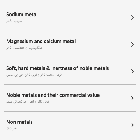
Sodium metal
سوڊيم ڌاتو
Magnesium and calcium metal
مئگنيشيم ۽ ڪئلشم ڌاتو
Soft, hard metals & inertness of noble metals
نرم، سخت ڌاتو ۽ نوبل ڌاتن جي بي عملي
Noble metals and their commercial value
نوبل ڌاتو ۽ انھن جو تجارتي ملھہ
Non metals
غير ڌاتو