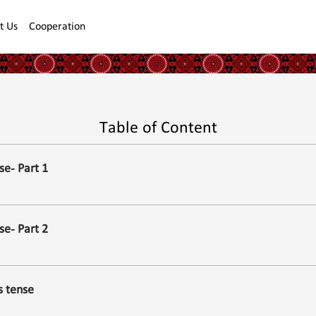
t Us
Cooperation
Table of Content
se- Part 1
se- Part 2
s tense