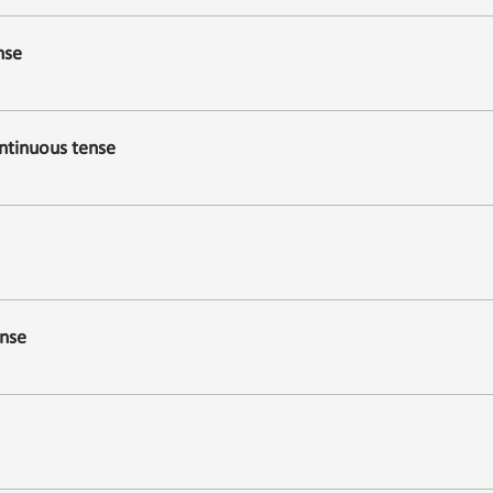
nse
ntinuous tense
ense