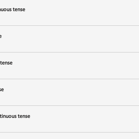
nuous tense
e
 tense
se
tinuous tense