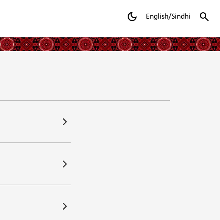
dark_mode
search
English/Sindhi