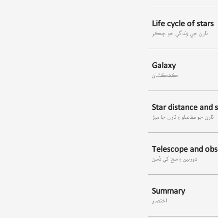
Life cycle of stars
تارن جي زندگي جو چڪر
Galaxy
ڪھڪشان
Star distance and s
تارن جو مفاصلو ۽ تارن جا ميڙ
Telescope and obs
دوربين ۽ سج کي ڏسڻ
Summary
اختصار