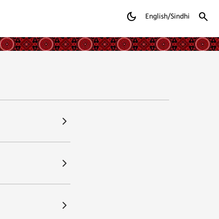
dark_mode
search
English/Sindhi