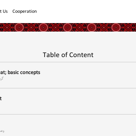
t Us
Cooperation
Table of Content
at; basic concepts
گرم
t
وھڪ