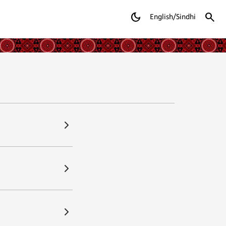
dark_mode
search
English/Sindhi