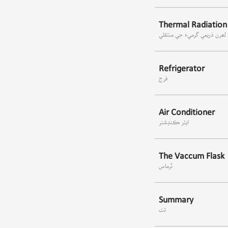
Thermal Radiation
لھرن ذريعي گرميءَ جي منتقلي
Refrigerator
فرج
Air Conditioner
ايئر ڪنڊشنر
The Vaccum Flask
ٿرماس
Summary
تت