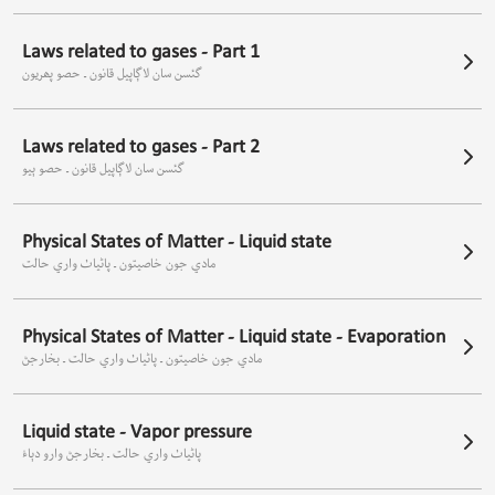
Laws related to gases - Part 1
گئسن سان لاڳاپيل قانون ـ حصو پھريون
Laws related to gases - Part 2
گئسن سان لاڳاپيل قانون ـ حصو ٻيو
Physical States of Matter - Liquid state
مادي جون خاصيتون ـ پاڻياٺ واري حالت
Physical States of Matter - Liquid state - Evaporation
مادي جون خاصيتون ـ پاڻياٺ واري حالت ـ بخارجڻ
Liquid state - Vapor pressure
پاڻياٺ واري حالت ـ بخارجڻ وارو دٻاءُ