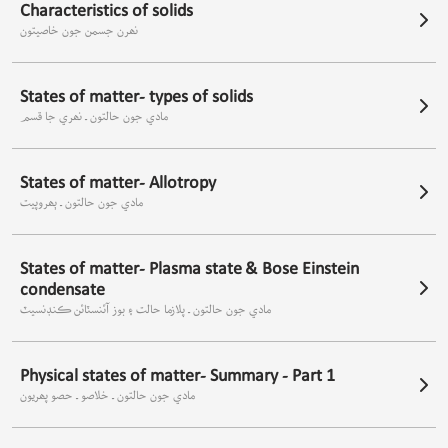
Characteristics of solids
نھرن جسمن جون خاصيتون
States of matter- types of solids
مادي جون حالتون ـ نھري جا قسم
States of matter- Allotropy
مادي جون حالتون ـ ٻھروپيت
States of matter- Plasma state & Bose Einstein
condensate
مادي جون حالتون ـ پلازما حالت ۽ بوز آئنسٽائن ڪنڊنسيٽ
Physical states of matter- Summary - Part 1
مادي جون حالتون ـ خلاصو ـ حصو پھريون