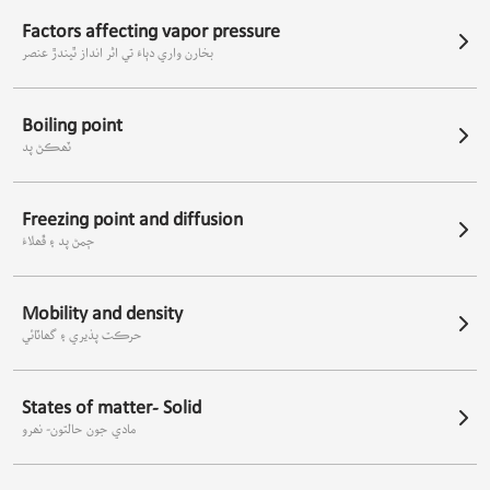
Factors affecting vapor pressure
بخارن واري دٻاءَ تي اثر انداز ٿيندڙ عنصر
Boiling point
ٽھڪڻ پد
Freezing point and diffusion
ڄمڻ پد ۽ ڦھلاءُ
Mobility and density
حرڪت پذيري ۽ گھاٽائي
States of matter- Solid
مادي جون حالتون- نھرو