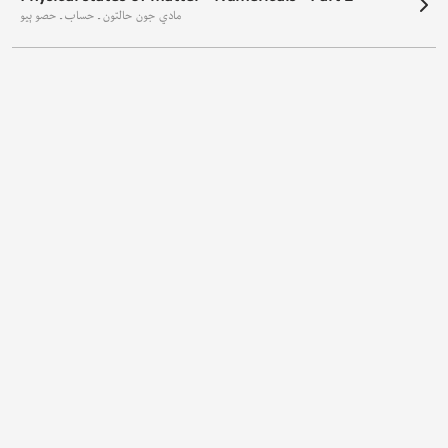
مادي جون حالتون ـ حساب ـ حصو ٻيو